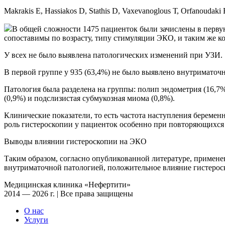
Makrakis Е, Hassiakos D, Stathis D, Vaxevanoglous Т, Orfanoudaki 
В общей сложности 1475 пациенток были зачислены в перву
сопоставимы по возрасту, типу стимуляции ЭКО, и таким же к
У всех не было выявлена патологических изменений при УЗИ.
В первой группе у 935 (63,4%) не было выявлено внутриматочн
Патология была разделена на группы: полип эндометрия (16,7%
(0,9%) и подслизистая субмукозная миома (0,8%).
Клинические показатели, то есть частота наступления береме
роль гистероскопии у пациенток особенно при повторяющихс
Выводы влиянии гистероскопии на ЭКО
Таким образом, согласно опубликованной литературе, примен
внутриматочной патологией, положительное влияние гистерос
Медицинская клиника «Нефертити»
2014 — 2026 г. | Все права защищены
О нас
Услуги