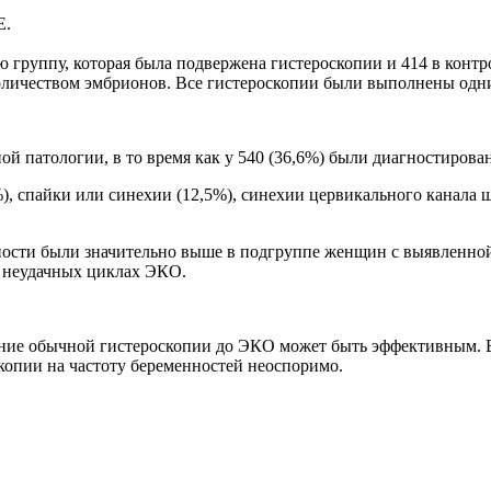
Е.
ю группу, которая была подвержена гистероскопии и 414 в конт
оличеством эмбрионов. Все гистероскопии были выполнены одни
ой патологии, в то время как у 540 (36,6%) были диагностирова
), спайки или синехии (12,5%), синехии цервикального канала ш
нности были значительно выше в подгруппе женщин с выявленно
я неудачных циклах ЭКО.
ение обычной гистероскопии до ЭКО может быть эффективным. В
копии на частоту беременностей неоспоримо.