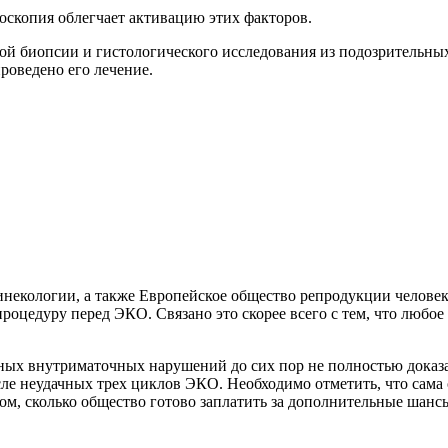
оскопия облегчает активацию этих факторов.
ой биопсии и гистологического исследования из подозрительных
роведено его лечение.
инекологии, а также Европейское общество репродукции челове
роцедуру перед ЭКО. Связано это скорее всего с тем, что любо
ных внутриматочных нарушений до сих пор не полностью доказ
ле неудачных трех циклов ЭКО. Необходимо отметить, что сама 
 том, сколько общество готово заплатить за дополнительные шан