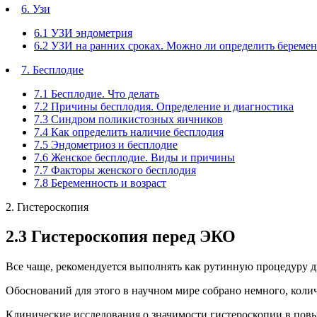
6. Узи
6.1 УЗИ эндометрия
6.2 УЗИ на ранних сроках. Можно ли определить береме
7. Бесплодие
7.1 Бесплодие. Что делать
7.2 Причины бесплодия. Определение и диагностика
7.3 Синдром поликистозных яичников
7.4 Как определить наличие бесплодия
7.5 Эндометриоз и бесплодие
7.6 Женское бесплодие. Виды и причины
7.7 Факторы женского бесплодия
7.8 Беременность и возраст
2. Гистероскопия
2.3 Гистероскопия перед ЭКО
Все чаще, рекомендуется выполнять как рутинную процедуру
Обоснований для этого в научном мире собрано немного, коли
Клинические исследования о значимости гистероскопии в пов