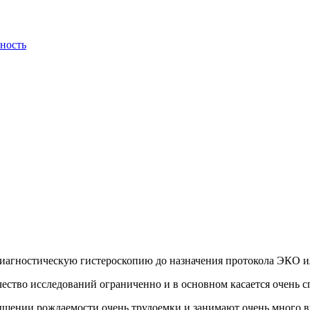
нность
 диагностическую гистероскопию до назначения протокола ЭКО
чество исследований ограниченно и в основном касается очень 
ышении рождаемости очень трудоемки и занимают очень много в