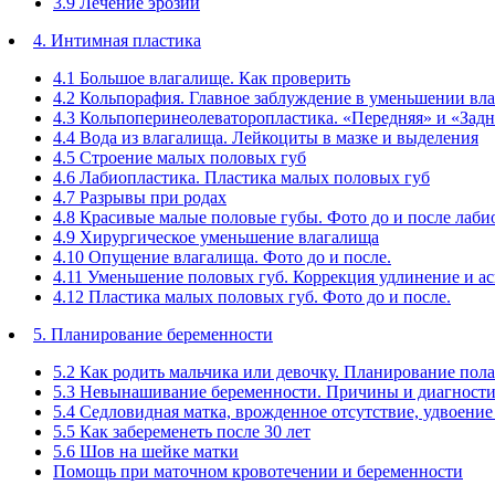
3.9 Лечение эрозии
4. Интимная пластика
4.1 Большое влагалище. Как проверить
4.2 Кольпорафия. Главное заблуждение в уменьшении вл
4.3 Кольпоперинеолеваторопластика. «Передняя» и «Зад
4.4 Вода из влагалища. Лейкоциты в мазке и выделения
4.5 Строение малых половых губ
4.6 Лабиопластика. Пластика малых половых губ
4.7 Разрывы при родах
4.8 Красивые малые половые губы. Фото до и после лаб
4.9 Хирургическое уменьшение влагалища
4.10 Опущение влагалища. Фото до и после.
4.11 Уменьшение половых губ. Коррекция удлинение и а
4.12 Пластика малых половых губ. Фото до и после.
5. Планирование беременности
5.2 Как родить мальчика или девочку. Планирование пола
5.3 Невынашивание беременности. Причины и диагност
5.4 Седловидная матка, врожденное отсутствие, удвоение
5.5 Как забеременеть после 30 лет
5.6 Шов на шейке матки
Помощь при маточном кровотечении и беременности