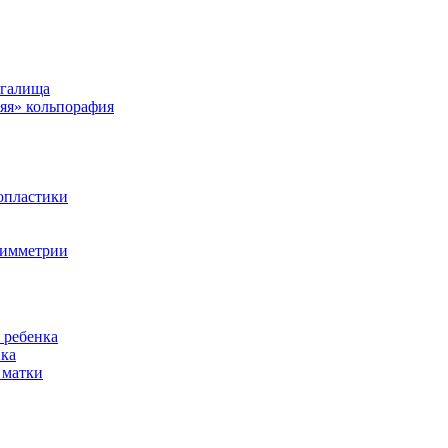
агалища
няя» кольпорафия
иопластики
симметрии
 ребенка
ика
 матки