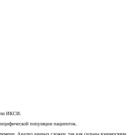
 или ИКСИ.
специфической популяции пациенток.
ремени. Анализ данных сложен, так как сильны взаимосвязи