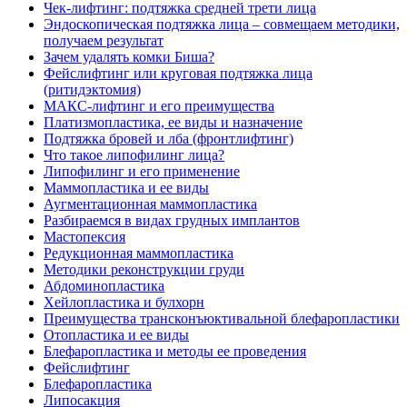
Чек-лифтинг: подтяжка средней трети лица
Эндоскопическая подтяжка лица – совмещаем методики,
получаем результат
Зачем удалять комки Биша?
Фейслифтинг или круговая подтяжка лица
(ритидэктомия)
МАКС-лифтинг и его преимущества
Платизмопластика, ее виды и назначение
Подтяжка бровей и лба (фронтлифтинг)
Что такое липофилинг лица?
Липофилинг и его применение
Маммопластика и ее виды
Аугментационная маммопластика
Разбираемся в видах грудных имплантов
Мастопексия
Редукционная маммопластика
Методики реконструкции груди
Абдоминопластика
Хейлопластика и булхорн
Преимущества трансконъюктивальной блефаропластики
Отопластика и ее виды
Блефаропластика и методы ее проведения
Фейслифтинг
Блефаропластика
Липосакция