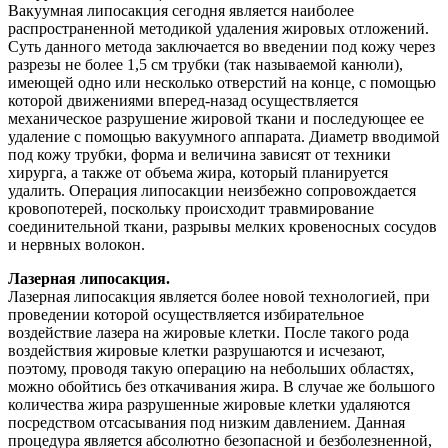
Вакуумная липосакция сегодня является наиболее
распространенной методикой удаления жировых отложений.
Суть данного метода заключается во введении под кожу через
разрезы не более 1,5 см трубки (так называемой канюли),
имеющей одно или несколько отверстий на конце, с помощью
которой движениями вперед-назад осуществляется
механическое разрушение жировой ткани и последующее ее
удаление с помощью вакуумного аппарата. Диаметр вводимой
под кожу трубки, форма и величина зависят от техники
хирурга, а также от объема жира, который планируется
удалить. Операция липосакции неизбежно сопровождается
кровопотерей, поскольку происходит травмирование
соединительной ткани, разрывы мелких кровеносных сосудов
и нервных волокон.
Лазерная липосакция.
Лазерная липосакция является более новой технологией, при
проведении которой осуществляется избирательное
воздействие лазера на жировые клетки. После такого рода
воздействия жировые клетки разрушаются и исчезают,
поэтому, проводя такую операцию на небольших областях,
можно обойтись без откачивания жира. В случае же большого
количества жира разрушенные жировые клетки удаляются
посредством отсасывания под низким давлением. Данная
процедура является абсолютно безопасной и безболезненной,