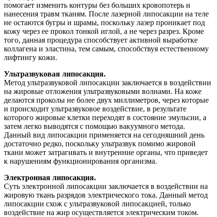
помогает изменить контуры без больших кровопотерь и
нанесения травм тканям. После лазерной липосакции на теле
не остаются бугры и шрамы, поскольку лазер проникает под
кожу через ее прокол тонкой иглой, а не через разрез. Кроме
того, данная процедура способствует активной выработке
коллагена и эластина, тем самым, способствуя естественному
лифтингу кожи.
Ультразвуковая липосакция.
Метод ультразвуковой липосакции заключается в воздействии
на жировые отложения ультразвуковыми волнами. На коже
делаются проколы не более двух миллиметров, через которые
и происходит ультразвуковое воздействие, в результате
которого жировые клетки переходят в состояние эмульсии, а
затем легко выводятся с помощью вакуумного метода.
Данный вид липосакции применяется на сегодняшний день
достаточно редко, поскольку ультразвук помимо жировой
ткани может затрагивать и внутренние органы, что приведет
к нарушениям функционирования организма.
Электронная липосакция.
Суть электронной липосакции заключается в воздействии на
жировую ткань разрядов электрического тока. Данный метод
липосакции схож с ультразвуковой липосакцией, только
воздействие на жир осуществляется электрическим током.