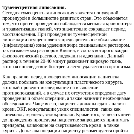
Туменесцентная липосакция.
Сегодня тумесцентная липосакция является популярной
процедурой в большинстве развитых стран. Это объясняется
тем, что при ее проведении наблюдается меньшая кровопотеря
и травматизация тканей, что значительно сокращает период
восстановления. При проведении туменесцентной
липосакции осуществляется предварительное обкалывание
(инфильтрация) зоны удаления жира специальным раствором,
так называемым раствором Кляйна, в состав которого входят
физиологический раствор, лидокаин и адреналин. Данный
раствор в течение 20-40 минут разжижает жировую ткань,
которая впоследствии быстрее и легче удаляется из организма.
Как правило, перед проведением липосакции пациентка
должна побывать на консультации пластического хирурга,
который проведет исследование на выявление
противопоказаний, а в случае их отсутствия определит дату
проведения и объем операции, а также назначит необходимые
обследования. Чаще всего, пациенты должны сдать анализы
крови, ЭКГ, консультации узких специалистов, таких как
гинеколог, терапевт, эндокринолог. Кроме того, за десять дней
до проведения процедуры пациентке запрещается принимать
препараты, влияющие на свертываемость крови, а также
курить. До начала операции пациенту рекомендуется пройти