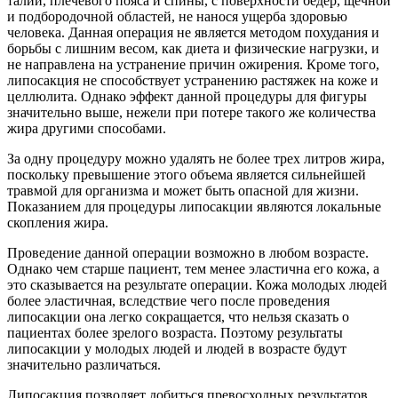
талии, плечевого пояса и спины, с поверхности бедер, щечной
и подбородочной областей, не нанося ущерба здоровью
человека. Данная операция не является методом похудания и
борьбы с лишним весом, как диета и физические нагрузки, и
не направлена на устранение причин ожирения. Кроме того,
липосакция не способствует устранению растяжек на коже и
целлюлита. Однако эффект данной процедуры для фигуры
значительно выше, нежели при потере такого же количества
жира другими способами.
За одну процедуру можно удалять не более трех литров жира,
поскольку превышение этого объема является сильнейшей
травмой для организма и может быть опасной для жизни.
Показанием для процедуры липосакции являются локальные
скопления жира.
Проведение данной операции возможно в любом возрасте.
Однако чем старше пациент, тем менее эластична его кожа, а
это сказывается на результате операции. Кожа молодых людей
более эластичная, вследствие чего после проведения
липосакции она легко сокращается, что нельзя сказать о
пациентах более зрелого возраста. Поэтому результаты
липосакции у молодых людей и людей в возрасте будут
значительно различаться.
Липосакция позволяет добиться превосходных результатов,