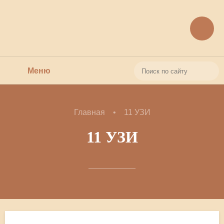
Меню
Поиск
Поиск
О нас
по
Главная
11 УЗИ
Услуги
11 УЗИ
сайту
Кейсы
Полезные статьи (18+)
Документы