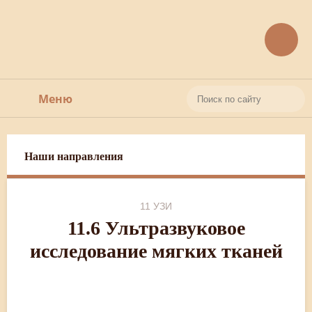
Меню
Поиск
Поиск
О нас
по
Наши направления
Услуги
сайту
1 Общая гинекология
11 УЗИ
Кейсы
11.6 Ультразвуковое
2 Онкогинекология
исследование мягких тканей
Полезные статьи (18+)
3 Лечение патологии шейки матки и вульвы
Документы