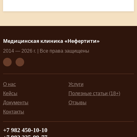
11.11 УЗИ предстательной железы
11.12 Ультразвуковое исследование органов
мошонки
11.13 Ультразвуковое исследование при
беременности
Медицинская клиника «Нефертити»
11.14 3D и 4D УЗИ при беременности плюсы и
2014 — 2026 г. | Все права защищены
минусы
11.15 УЗИ диагностика пола ребенка
О нас
Услуги
12 Пластическая хирургия
Кейсы
Полезные статьи (18+)
Документы
Отзывы
Контакты
+7 982 450-10-10