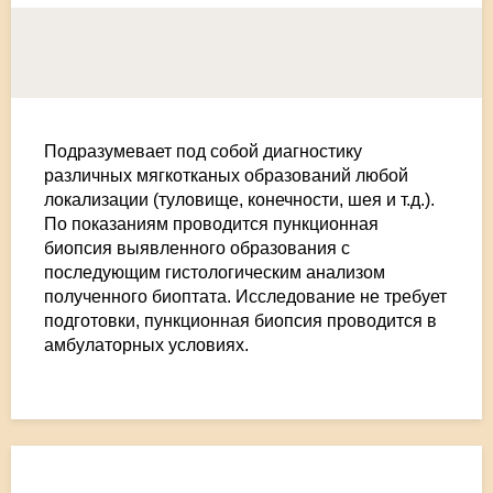
4 Гинекологические и интимные операции
Отзывы
5 Гинеколог-эндокринолог
Контакты
Подразумевает под собой диагностику
6 Онкология
различных мягкотканых образований любой
локализации (туловище, конечности, шея и т.д.).
По показаниям проводится пункционная
7 Маммология
биопсия выявленного образования с
последующим гистологическим анализом
полученного биоптата. Исследование не требует
8 Озонотерапия
подготовки, пункционная биопсия проводится в
амбулаторных условиях.
10 Новообразования кожи
11 УЗИ