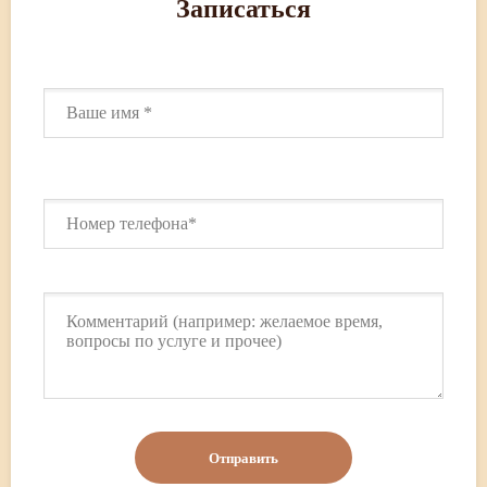
Записаться
11.1 Начни с УЗИ
11.2 Ультразвуковое исследование слюнных
желез
11.3 УЗИ щитовидной железы
11.4 Ультразвуковое исследование молочных
желез
11.5 Ультразвуковая допплерография сосудов
головы и шеи
11.6 Ультразвуковое исследование мягких
тканей
11.7 Ультразвуковое исследование сердца
11.8 УЗИ брюшной полости
11.9 УЗИ почек
11.10 Ультразвуковое исследование органов
малого таза у женщин